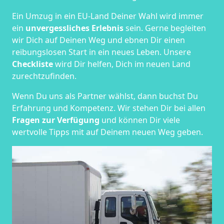
Ein Umzug in ein EU-Land Deiner Wahl wird immer
ein
unvergessliches Erlebnis
sein. Gerne begleiten
wir Dich auf Deinen Weg und ebnen Dir einen
reibungslosen Start in ein neues Leben.
Unsere
Checkliste
wird Dir helfen, Dich im neuen Land
zurechtzufinden.
Wenn Du uns als Partner wählst, dann buchst Du
Erfahrung und Kompetenz. Wir stehen Dir bei allen
Fragen zur Verfügung
und können Dir viele
wertvolle Tipps mit auf Deinem neuen Weg geben.