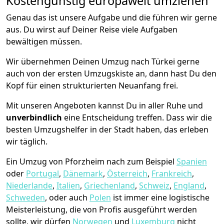
Kostengünstig europaweit umziehen
Genau das ist unsere Aufgabe und die führen wir gerne
aus. Du wirst auf Deiner Reise viele Aufgaben
bewältigen müssen.
Wir übernehmen Deinen Umzug nach Türkei gerne
auch von der ersten Umzugskiste an, dann hast Du den
Kopf für einen strukturierten Neuanfang frei.
Mit unseren Angeboten kannst Du in aller Ruhe und
unverbindlich
eine Entscheidung treffen. Dass wir die
besten Umzugshelfer in der Stadt haben, das erleben
wir täglich.
Ein Umzug von Pforzheim nach zum Beispiel
Spanien
oder
Portugal
,
Dänemark
,
Österreich
,
Frankreich
,
Niederlande
,
Italien
,
Griechenland
,
Schweiz
,
England
,
Schweden
, oder auch
Polen
ist immer eine logistische
Meisterleistung, die von Profis ausgeführt werden
sollte, wir dürfen
Norwegen
und
Luxemburg
nicht