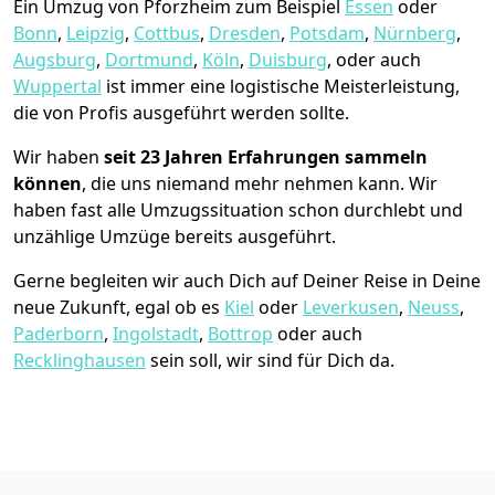
Ein Umzug von Pforzheim zum Beispiel
Essen
oder
Bonn
,
Leipzig
,
Cottbus
,
Dresden
,
Potsdam
,
Nürnberg
,
Augsburg
,
Dortmund
,
Köln
,
Duisburg
, oder auch
Wuppertal
ist immer eine logistische Meisterleistung,
die von Profis ausgeführt werden sollte.
Wir haben
seit
23 Jahren Erfahrungen sammeln
können
, die uns niemand mehr nehmen kann. Wir
haben fast alle Umzugssituation schon durchlebt und
unzählige Umzüge bereits ausgeführt.
Gerne begleiten wir auch Dich auf Deiner Reise in Deine
neue Zukunft, egal ob es
Kiel
oder
Leverkusen
,
Neuss
,
Paderborn
,
Ingolstadt
,
Bottrop
oder auch
Recklinghausen
sein soll, wir sind für Dich da.