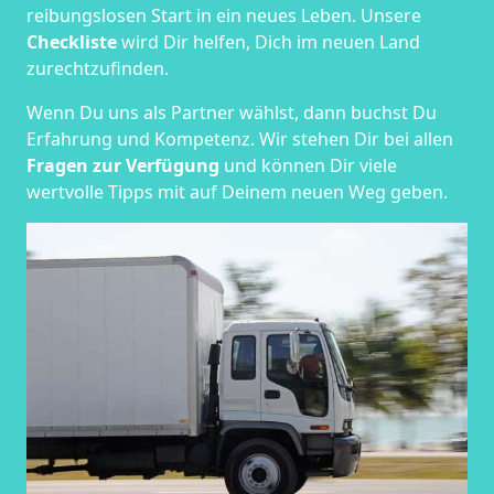
reibungslosen Start in ein neues Leben.
Unsere
Checkliste
wird Dir helfen, Dich im neuen Land
zurechtzufinden.
Wenn Du uns als Partner wählst, dann buchst Du
Erfahrung und Kompetenz. Wir stehen Dir bei allen
Fragen zur Verfügung
und können Dir viele
wertvolle Tipps mit auf Deinem neuen Weg geben.